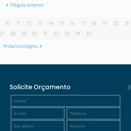
Página anterior
10
11
12
13
14
15
16
17
18
19
20
21
27
28
29
30
31
32
33
34
35
Próxima página
Solicite Orçamento
[