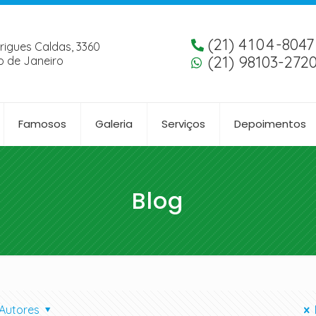
(21)
4104
-8047
rigues Caldas, 3360
(21) 98103-272
o de Janeiro
Famosos
Galeria
Serviços
Depoimentos
Blog
Autores