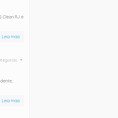
S Clean RJ é
Leia mais
tegorias
ndente;
Leia mais