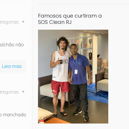
Famosos que curtiram a
SOS Clean RJ
tegorias
colchão não
Leia mais
tegorias
hão manchado