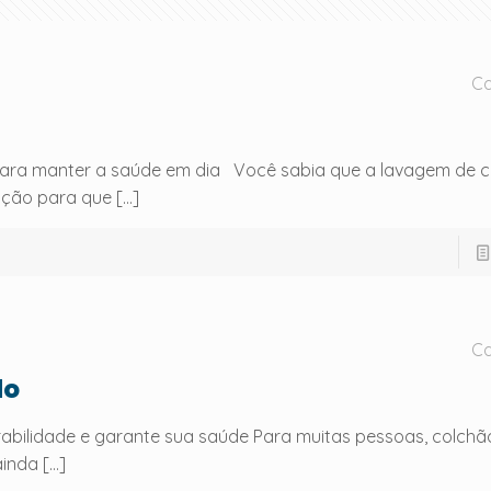
Ca
para manter a saúde em dia Você sabia que a lavagem de 
ução para que
[…]
Ca
do
abilidade e garante sua saúde Para muitas pessoas, colc
ainda
[…]