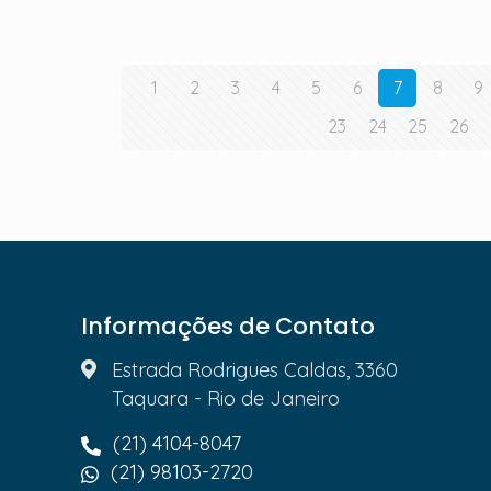
1
2
3
4
5
6
7
8
9
23
24
25
26
Informações de Contato
Estrada Rodrigues Caldas, 3360
Taquara - Rio de Janeiro
(21) 4104-8047
(21) 98103-2720