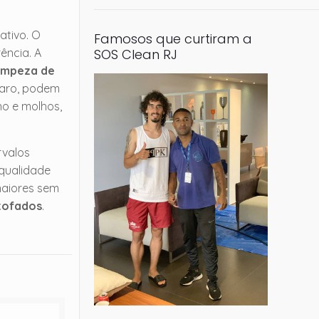
ativo. O
Famosos que curtiram a
ência. A
SOS Clean RJ
limpeza de
caro, podem
ho e molhos,
rvalos
 qualidade
maiores sem
tofados
.