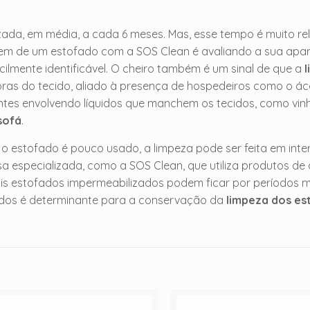
zada, em média, a cada 6 meses. Mas, esse tempo é muito rel
agem de um estofado com a SOS Clean é avaliando a sua apar
acilmente identificável. O cheiro também é um sinal de que a
ibras do tecido, aliado à presença de hospedeiros como o á
ntes envolvendo líquidos que manchem os tecidos, como vin
sofá
.
 estofado é pouco usado, a limpeza pode ser feita em inte
a especializada, como a SOS Clean, que utiliza produtos de
ais estofados impermeabilizados podem ficar por períodos 
fados é determinante para a conservação da
limpeza dos es