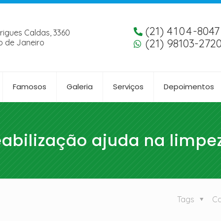
(21)
4104
-8047
rigues Caldas, 3360
(21) 98103-272
o de Janeiro
Famosos
Galeria
Serviços
Depoimentos
bilização ajuda na limpe
Tags
Ca