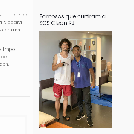
superfície do
Famosos que curtiram a
á a poeira
SOS Clean RJ
as com um
s limpo,
 de
lean.